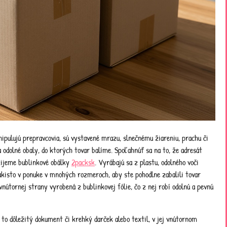
ipulujú prepravcovia, sú vystavené mrazu, slnečnému žiareniu, prachu či
odolné obaly, do ktorých tovar balíme. Spoľahnúť sa na to, že adresát
žijeme bublinkové obálky
2packsk
. Vyrábajú sa z plastu, odolného voči
isto v ponuke v mnohých rozmeroch, aby ste pohodlne zabalili tovar
vnútornej strany vyrobená z bublinkovej fólie, čo z nej robí odolnú a pevnú
 to dôležitý dokument či krehký darček alebo textil, v jej vnútornom