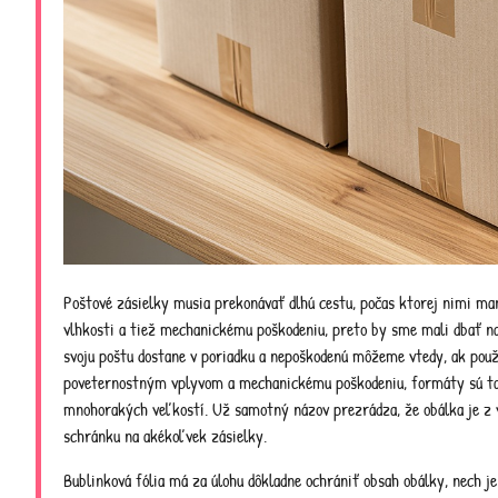
Poštové zásielky musia prekonávať dlhú cestu, počas ktorej nimi man
vlhkosti a tiež mechanickému poškodeniu, preto by sme mali dbať na 
svoju poštu dostane v poriadku a nepoškodenú môžeme vtedy, ak pou
poveternostným vplyvom a mechanickému poškodeniu, formáty sú tak
mnohorakých veľkostí. Už samotný názov
prezrádza, že obálka je z 
schránku na akékoľvek zásielky.
Bublinková fólia má za úlohu dôkladne ochrániť obsah obálky, nech je