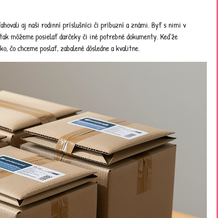
hovali aj naši rodinní príslušníci či príbuzní a známi. Byť s nimi v
m tak môžeme posielať darčeky či iné potrebné dokumenty. Keďže
ko, čo chceme poslať, zabalené dôsledne a kvalitne.