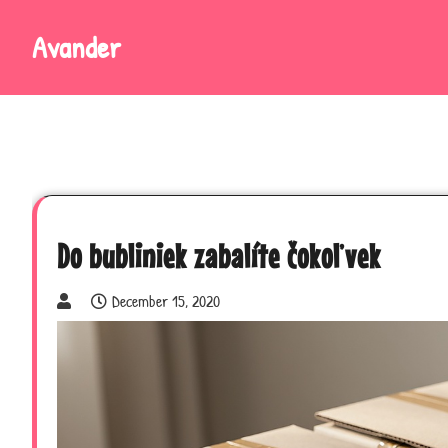
Skip
to
Avander
content
Do bubliniek zabalíte čokoľvek
December 15, 2020