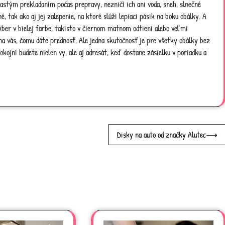
stým prekladaním počas prepravy, nezničí ich ani voda, sneh, slnečné
, tak ako aj jej zalepenie, na ktoré slúži lepiaci pásik na boku obálky. A
výber v bielej farbe, takisto v čiernom matnom odtieni alebo veľmi
n na vás, čomu dáte prednosť. Ale jedna skutočnosť je pre všetky obálky bez
okojní budete nielen vy, ale aj adresát, keď dostane zásielku v poriadku a
Disky na auto od značky Alutec
⟶