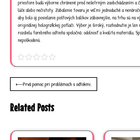
priestore budú výborne chránené pred nešetrným zaobchádzaním a ča
lúče alebo nečistoty. Zabalenie tovaru je veľmi jednoduché a nenáročné
aby bolo aj posielanie poštových balíkov zábavnejšie, na trhu sú na 
originálnej holografickej potlači. Výber je široký, rozhodnutie je le
rozdielu farebného odtieňa spoločná: odolnosť a kvalita materiálu. Sp
nepoškodenú.
Post
⟵
Prvá pomoc pri problémoch s odtokmi.
navigation
Related Posts