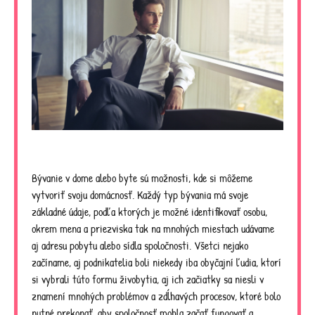
Bývanie v dome alebo byte sú možnosti, kde si môžeme
vytvoriť svoju domácnosť. Každý typ bývania má svoje
základné údaje, podľa ktorých je možné identifikovať osobu,
okrem mena a priezviska tak na mnohých miestach udávame
aj adresu pobytu alebo sídla spoločnosti.
Všetci nejako
začíname, aj podnikatelia boli niekedy iba obyčajní ľudia, ktorí
si vybrali túto formu živobytia, aj ich začiatky sa niesli v
znamení mnohých problémov a zdĺhavých procesov, ktoré bolo
nutné prekonať, aby spoločnosť mohla začať fungovať a