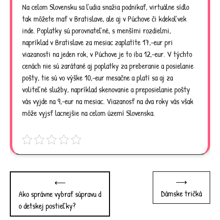
Na celom Slovensku sa ľudia snažia podnikať, virtuálne sídlo
tak môžete mať v Bratislave, ale aj v Púchove či kdekoľvek
inde. Poplatky sú porovnateľné, s menšími rozdielmi,
napríklad v Bratislave za mesiac zaplatíte 17,-eur pri
viazanosti na jeden rok, v Púchove je to iba 12,-eur. V týchto
cenách nie sú zarátané aj poplatky za preberanie a posielanie
pošty, tie sú vo výške 10,-eur mesačne a platí sa aj za
voliteľné služby, napríklad skenovanie a preposielanie pošty
vás vyjde na 9,-eur na mesiac. Viazanosť na dva roky vás však
môže vyjsť lacnejšie na celom území Slovenska.
Post
⟶
⟵
navigation
Dámske tričká
Ako správne vybrať súpravu d
o detskej postieľky?