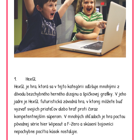
1. HexGL
HexGL je hra, ktorá sa v tejto kategórii odlišuje mnohými z
dôvodu bezchybného herného dizajnu a špičkovej grafiky. V jeho
jadre je HexGL futuristická závodná hra, v ktorej môžete buď
vyzvať svojich priateľov alebo hrať proti čoraz
kompetentnejším súperom. V mnohých ohľadoch je hra poctou
pôvodnej série hier Wipeout a F-Zero a skúsení bojovníci
nepochybne pocítia kúsok nostalgie.