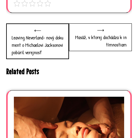
Post
⟶
⟵
navigation
Masáž, v ktorej dochádza k in
Leaving Neverland- nový doku
tímnostiam
ment o Michaelovi Jacksonovi
pobúril verejnosť
Related Posts