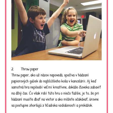
2. Throw paper
Throw paper, ako už názov napovedá, spočíva v hádzaní
papierových guliek do najbližšieho koša v kancelárii. Aj keď
samotná hra nepôsobí veľmi kreatívne, dokáže človeka zabaviť
na dlhý čas. Čo však robí túto hru o niečo ťažšie, je to, že pri
hádzaní musíte dbať na vietor a ako môžete očakávať, úrovne
sa postupne zhoršujú z hľadiska vzdialenosti a prekážok.