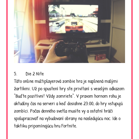
5. Die 2 Nite
Táto online multiplayerová zombie hra je naplnená malými
žartíkmi. Už po spustení hry ste privítaní s veselým odkazom
“Buďte pozitívni! Vždy zomriete“. V pravom hornom rohu je
aktuálny čas na serveri a keď dosiahne 23:00, do hry vstupujú
zombíci. Počas denného svetla musíte vy a ostatní hráči
spolupracovať na vybudovaní obrany na nasledujúcu noc. Ide o
taktiku pripomínajúcu hru Fortnite.