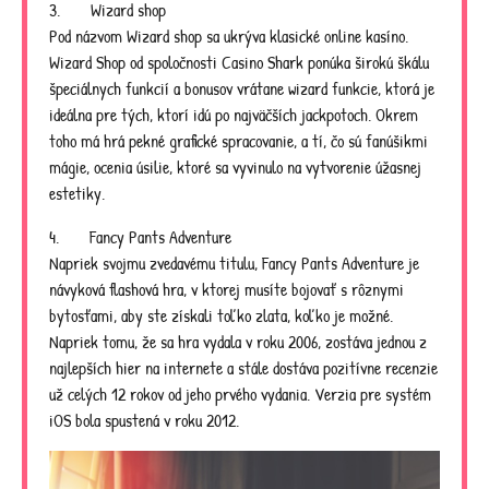
3. Wizard shop
Pod názvom Wizard shop sa ukrýva klasické online kasíno.
Wizard Shop od spoločnosti Casino Shark ponúka širokú škálu
špeciálnych funkcií a bonusov vrátane wizard funkcie, ktorá je
ideálna pre tých, ktorí idú po najväčších jackpotoch. Okrem
toho má hrá pekné grafické spracovanie, a tí, čo sú fanúšikmi
mágie, ocenia úsilie, ktoré sa vyvinulo na vytvorenie úžasnej
estetiky.
4. Fancy Pants Adventure
Napriek svojmu zvedavému titulu, Fancy Pants Adventure je
návyková flashová hra, v ktorej musíte bojovať s rôznymi
bytosťami, aby ste získali toľko zlata, koľko je možné.
Napriek tomu, že sa hra vydala v roku 2006, zostáva jednou z
najlepších hier na internete a stále dostáva pozitívne recenzie
už celých 12 rokov od jeho prvého vydania. Verzia pre systém
iOS bola spustená v roku 2012.