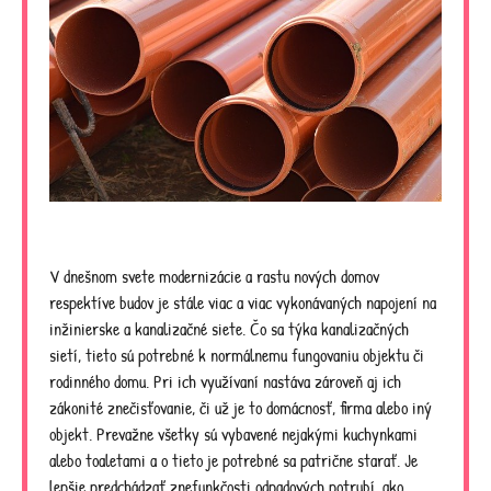
V dnešnom svete modernizácie a rastu nových domov
respektíve budov je stále viac a viac vykonávaných napojení na
inžinierske a kanalizačné siete. Čo sa týka kanalizačných
sietí, tieto sú potrebné k normálnemu fungovaniu objektu či
rodinného domu. Pri ich využívaní nastáva zároveň aj ich
zákonité znečisťovanie, či už je to domácnosť, firma alebo iný
objekt. Prevažne všetky sú vybavené nejakými kuchynkami
alebo toaletami a o tieto je potrebné sa patrične starať. Je
lepšie predchádzať znefunkčosti odpadových potrubí, ako