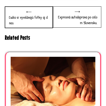
Post
⟶
⟵
navigation
Expresná autodoprava po celo
Ľudia si vyvolávajú fotky aj d
m Slovensku.
nes
Related Posts