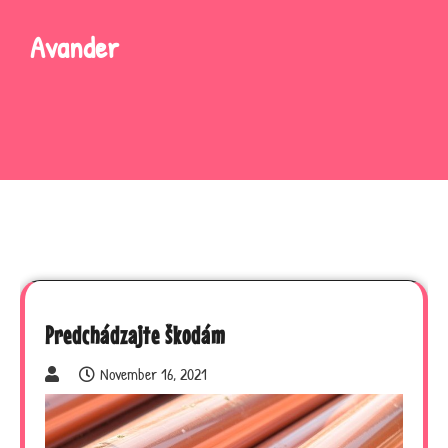
Skip
to
Avander
content
Predchádzajte škodám
November 16, 2021