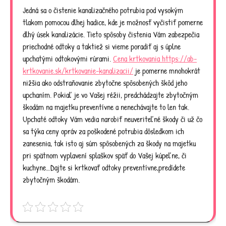
Jedná sa o čistenie kanalizačného potrubia pod vysokým
tlakom pomocou dlhej hadice, kde je možnosť vyčistiť pomerne
dlhý úsek kanalizácie. Tieto spôsoby čistenia Vám zabezpečia
priechodné odtoky a taktiež si vieme poradiť aj s úplne
upchatými odtokovými rúrami.
Cena krtkovania https://ab-
krtkovanie.sk/krtkovanie-kanalizacii/
je pomerne mnohokrát
nižšia ako odstraňovanie zbytočne spôsobených škôd jeho
upchaním. Pokiaľ je vo Vašej réžii, predchádzajte zbytočným
škodám na majetku preventívne a nenechávajte to len tak.
Upchaté odtoky Vám vedia narobiť neuveriteľné škody či už čo
sa týka ceny opráv za poškodené potrubia dôsledkom ich
zanesenia, tak isto aj súm spôsobených za škody na majetku
pri spätnom vyplavení splaškov späť do Vašej kúpeľne, či
kuchyne…Dajte si krtkovať odtoky preventívne,predídete
zbytočným škodám.