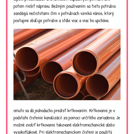
potom riešiť nápravu. Bežným používaním sa tieto potrubia
zanášajú nečistotami čím v potrubiach vzniká nános, ktorý
postupne obaľuje potrubie a stále viac a viac ho upcháva.
omuto sa dá jednoducho predísť krtkovaním. Krtkovanie je v
podstate čistenie kanalizácií za pomoci určitého zariadenia. Je
možné zvoliť krtkovanie takzvané elektromechanické alebo
vysokotlakové. Pri elektromechanickom čistení je použitý