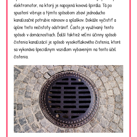
elektromotor, na ktorý je napojená kovová špirála. Tá po
spustení vibruje a týmto spôsobom zbaví jednoducho
kanalizačné potrubie nánosov a splaškov. Dokáže vyčistiť a
úplne tieto nečistoty odstrániť. Často je využívaný tento
spôsob v domácnostiach. Ďalší taktiež veľmi účinny spôsob
čistenia kanalizácií je spôsob vysokotlakového čistenia, ktoré
sa vykonáva špeciálnym vozidlom vybaveným na tento účel
čistenia.